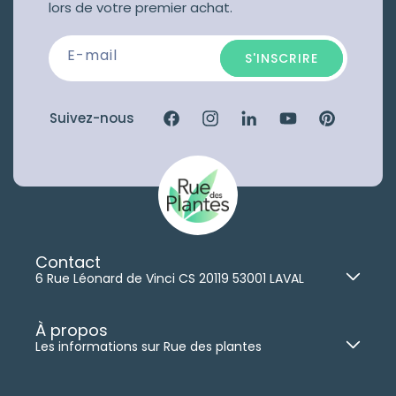
lors de votre premier achat.
E-mail
S'INSCRIRE
Suivez-nous
Facebook
Instagram
Linkedin
YouTube
Pinterest
Contact
6 Rue Léonard de Vinci CS 20119 53001 LAVAL
02 41 96 14 65
(commercial)
Nous contacter
À propos
Les informations sur Rue des plantes
Lundi au Jeudi :
8h30-12h30
|
13h30-18h
Qui sommes-nous ?