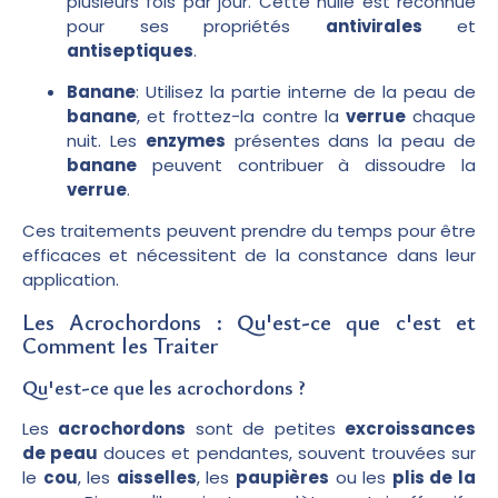
plusieurs fois par jour. Cette huile est reconnue
pour ses propriétés
antivirales
et
antiseptiques
.
Banane
: Utilisez la partie interne de la peau de
banane
, et frottez-la contre la
verrue
chaque
nuit. Les
enzymes
présentes dans la peau de
banane
peuvent contribuer à dissoudre la
verrue
.
Ces traitements peuvent prendre du temps pour être
efficaces et nécessitent de la constance dans leur
application.
Les Acrochordons : Qu'est-ce que c'est et
Comment les Traiter
Qu'est-ce que les acrochordons ?
Les
acrochordons
sont de petites
excroissances
de peau
douces et pendantes, souvent trouvées sur
le
cou
, les
aisselles
, les
paupières
ou les
plis de la