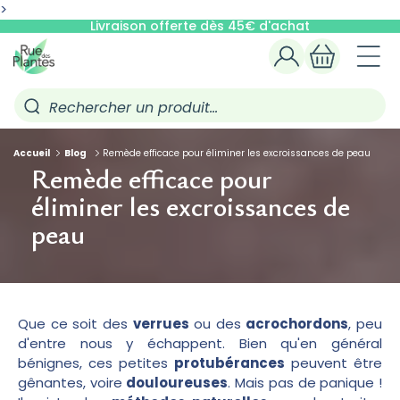
ET
>
PASSER
Livraison offerte dès 45€ d'achat
AU
CONTENU
Connexion
Panier
Rechercher un produit…
Accueil
Blog
Remède efficace pour éliminer les excroissances de peau
Remède efficace pour
éliminer les excroissances de
peau
Que ce soit des
verrues
ou des
acrochordons
, peu
d'entre nous y échappent. Bien qu'en général
bénignes, ces petites
protubérances
peuvent être
gênantes, voire
douloureuses
. Mais pas de panique !