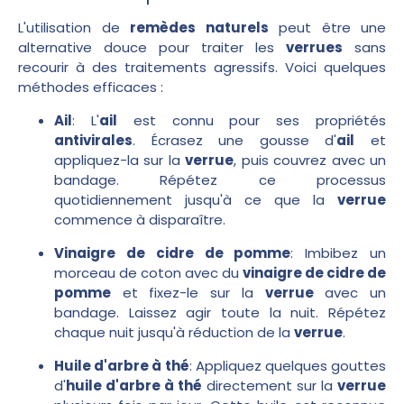
L'utilisation de
remèdes naturels
peut être une
alternative douce pour traiter les
verrues
sans
recourir à des traitements agressifs. Voici quelques
méthodes efficaces :
Ail
: L'
ail
est connu pour ses propriétés
antivirales
. Écrasez une gousse d'
ail
et
appliquez-la sur la
verrue
, puis couvrez avec un
bandage. Répétez ce processus
quotidiennement jusqu'à ce que la
verrue
commence à disparaître.
Vinaigre de cidre de pomme
: Imbibez un
morceau de coton avec du
vinaigre de cidre de
pomme
et fixez-le sur la
verrue
avec un
bandage. Laissez agir toute la nuit. Répétez
chaque nuit jusqu'à réduction de la
verrue
.
Huile d'arbre à thé
: Appliquez quelques gouttes
d'
huile d'arbre à thé
directement sur la
verrue