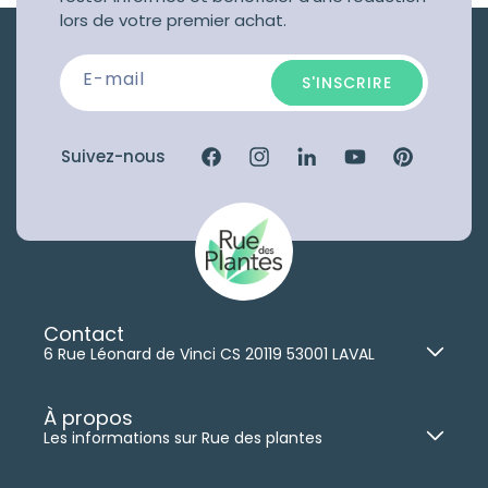
lors de votre premier achat.
E-mail
S'INSCRIRE
Suivez-nous
Facebook
Instagram
Linkedin
YouTube
Pinterest
Contact
6 Rue Léonard de Vinci CS 20119 53001 LAVAL
02 41 96 14 65
(commercial)
Nous contacter
À propos
Les informations sur Rue des plantes
Lundi au Jeudi :
8h30-12h30
|
13h30-18h
Qui sommes-nous ?