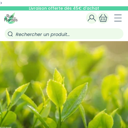
ET
>
PASSER
Livraison offerte dès 45€ d'achat
AU
CONTENU
Connexion
Panier
Rechercher un produit…